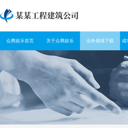
众腾娱乐首页
关于众腾娱乐
业务领域下载
成