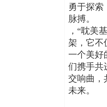
勇于探索
脉搏。
，“耽美
架，它不
一个美好
们携手共
交响曲，
未来。