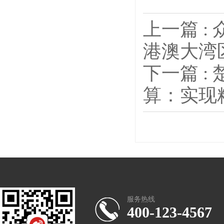
上一篇 
港澳大湾
下一篇 
算：实现
服务热线
400-123-4567