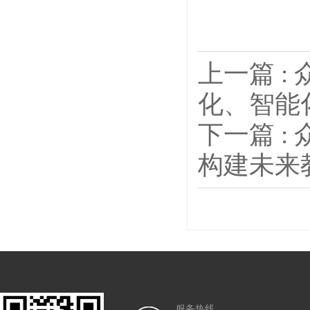
上一篇 
化、智能
下一篇 
构建未来
服务热线