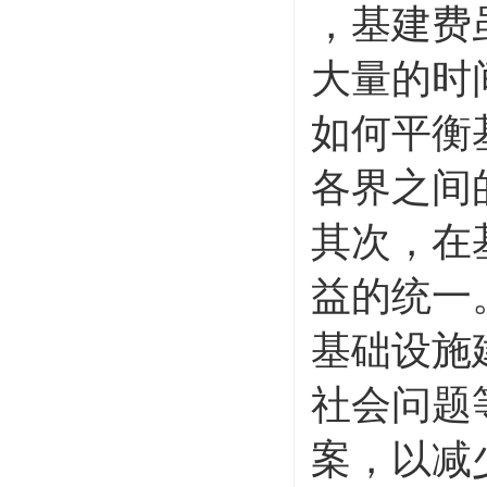
，基建费
大量的时
如何平衡
各界之间
其次，在
益的统一
基础设施
社会问题
案，以减