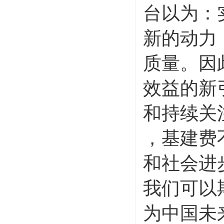
台以为：
新的动力
质量。因
效益的新
和持续关
，基建费
和社会进
我们可以
为中国未