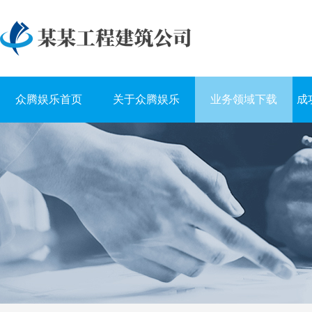
众腾娱乐首页
关于众腾娱乐
业务领域下载
成