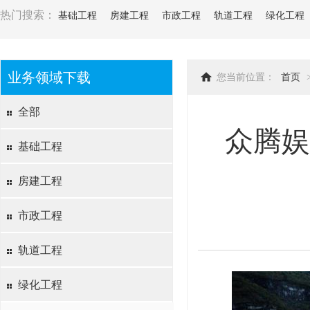
热门搜索：
基础工程
房建工程
市政工程
轨道工程
绿化工程
业务领域下载
您当前位置：
首页
全部
众腾娱
基础工程
房建工程
市政工程
轨道工程
绿化工程