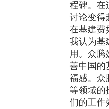
程碑。在
讨论变得
在基建费
我认为基
用。众腾
善中国的
福感。众
等领域的
们的工作