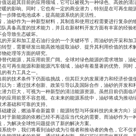
价值远超其目前的应用领域，它可以被视为一种绿色、高效的清
变暖的影响。同时，它也有一定的商业潜力，特别是在可再生能
进一步降低电池成本，提高能源系统的灵活性。
看，油砂作为一种新型材料，其制造和使用过程需要进行复杂的
团队具备高度的技术能力，并且在新材料开发方面有丰富的经验
不会导致生态破坏。
气的开采和加工是石油行业的一个关键环节，而油砂的开采和加
的转型，需要研发出能高效地提取油砂、提升其利用价值的技术
弃物处理等方面的研究。
种替代能源，其应用前景广阔。全球对绿色能源的需求增加，油
是在可再生能源和新能源汽车领域，油砂有着显著的优势。同时
机的有力工具之一。
当前的技术条件下仍面临挑战，但其巨大的发展潜力和经济价值
里以为：通过技术创新、政策引导以及国际合作，油砂的开发和
生潜力巨大，可视为一种新型的清洁能源资源。虽然目前仍面临
砂的应用前景不容忽视。在未来的能源系统中，油砂将成为推动
技术基础和可靠的支持。
基础建设，燃油革命新篇章：能源转型与环保科技的未来方向》
且对于新能源的依赖已经不再适应当代化的需要。而油砂作为一
益，为解决全球性问题提供了新的解决方案。
源系统中，我们将看到油砂成为引领者和推动者的角色，它不仅