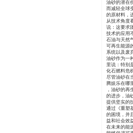
油砂的潜在
而减轻全球
的原材料，
从技术角度
说：这要求
技术的应用
石油与天然
可再生能源
系统以及废
油砂作为一
里说：特别
化石燃料危
尽管油砂在
腾娱乐在哪
，油砂的再
的进步，油
提供坚实的
通过《重塑
的困境，并
益和社会效
在未来的能